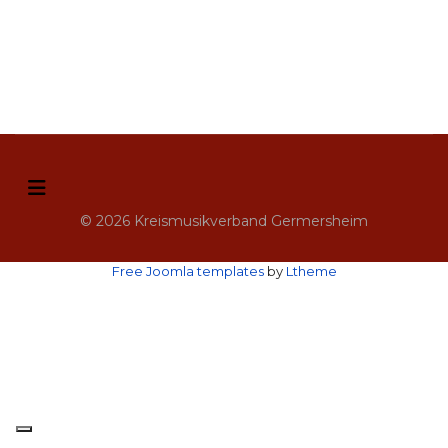
© 2026 Kreismusikverband Germersheim
Free Joomla templates
by
Ltheme