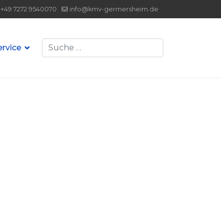
+49 7272 9540070
info@kmv-germersheim.de
Suchen
ervice