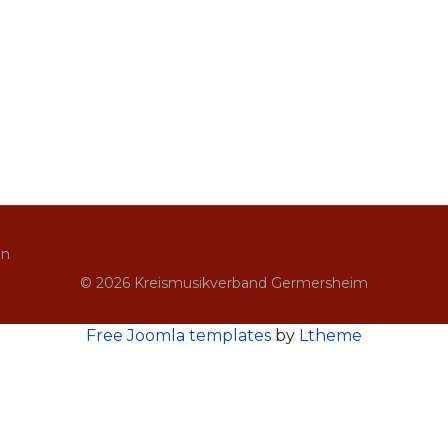
in
© 2026 Kreismusikverband Germersheim
Free Joomla templates
by
Ltheme