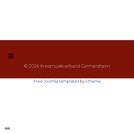
© 2026 Kreismusikverband Germersheim
Free Joomla templates
by
Ltheme