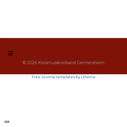
© 2026 Kreismusikverband Germersheim
Free Joomla templates
by
Ltheme