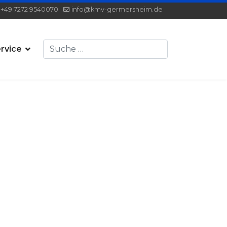
+49 7272 9540070
info@kmv-germersheim.de
Suchen
rvice