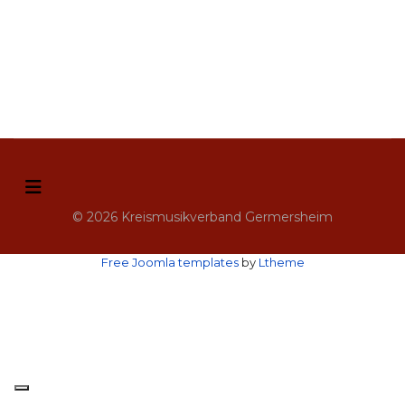
© 2026 Kreismusikverband Germersheim
Free Joomla templates
by
Ltheme