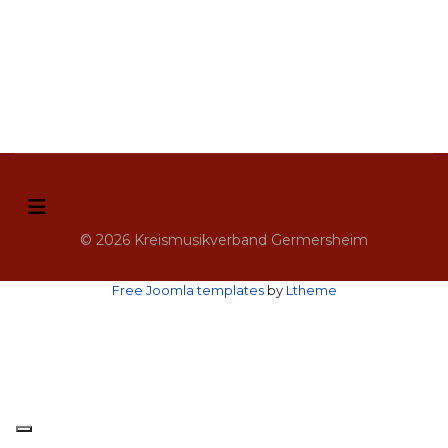
© 2026 Kreismusikverband Germersheim
Free Joomla templates
by
Ltheme