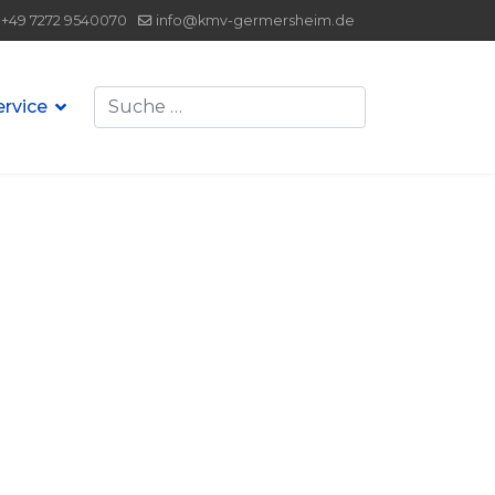
+49 7272 9540070
info@kmv-germersheim.de
Suchen
ervice