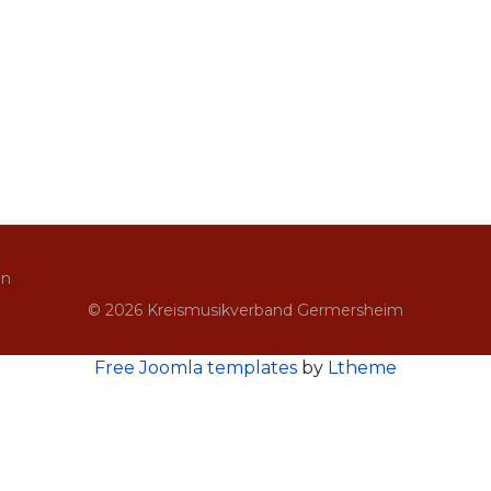
in
© 2026 Kreismusikverband Germersheim
Free Joomla templates
by
Ltheme