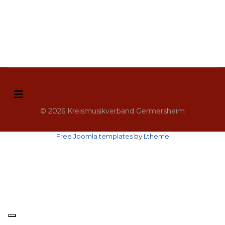
© 2026 Kreismusikverband Germersheim
Free Joomla templates
by
Ltheme