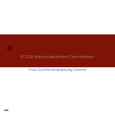
© 2026 Kreismusikverband Germersheim
Free Joomla templates
by
Ltheme