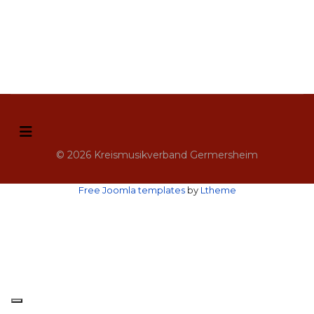
© 2026 Kreismusikverband Germersheim
Free Joomla templates
by
Ltheme