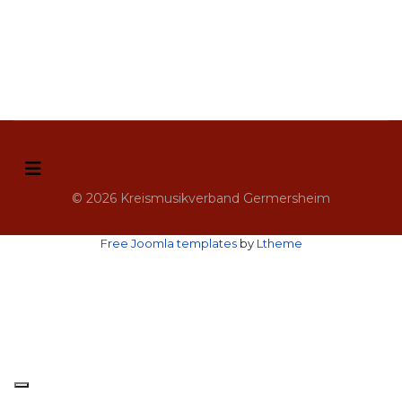
© 2026 Kreismusikverband Germersheim
Free Joomla templates
by
Ltheme