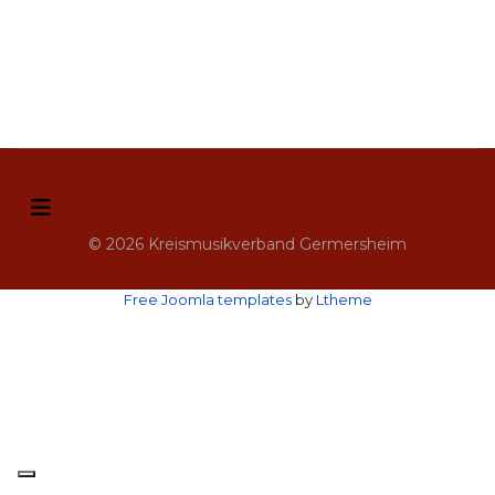
© 2026 Kreismusikverband Germersheim
Free Joomla templates
by
Ltheme