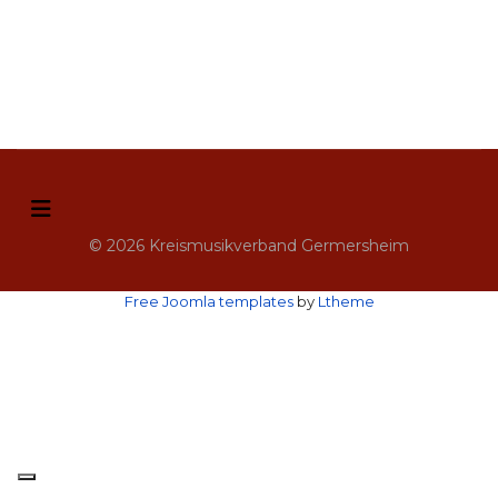
© 2026 Kreismusikverband Germersheim
Free Joomla templates
by
Ltheme