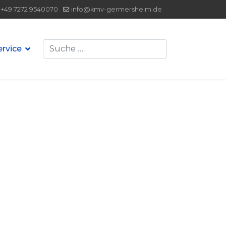
+49 7272 9540070
info@kmv-germersheim.de
Suchen
ervice