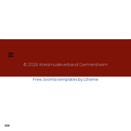
© 2026 Kreismusikverband Germersheim
Free Joomla templates
by
Ltheme