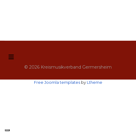
© 2026 Kreismusikverband Germersheim
Free Joomla templates
by
Ltheme