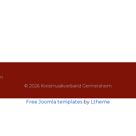
in
© 2026 Kreismusikverband Germersheim
Free Joomla templates
by
Ltheme