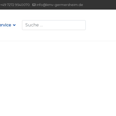
+49 7272 9540070
info@kmv-germersheim.de
Suchen
ervice