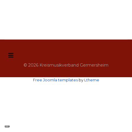
© 2026 Kreismusikverband Germersheim
Free Joomla templates
by
Ltheme