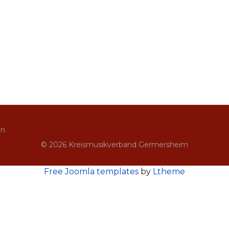
in
© 2026 Kreismusikverband Germersheim
Free Joomla templates
by
Ltheme