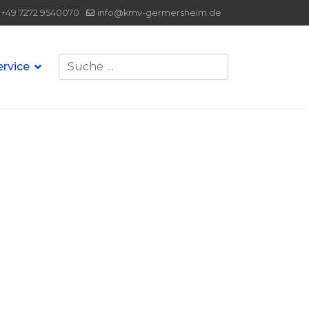
+49 7272 9540070
info@kmv-germersheim.de
Suchen
ervice