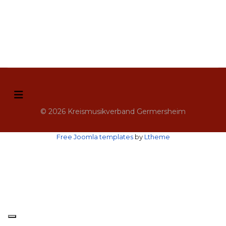
© 2026 Kreismusikverband Germersheim
Free Joomla templates
by
Ltheme