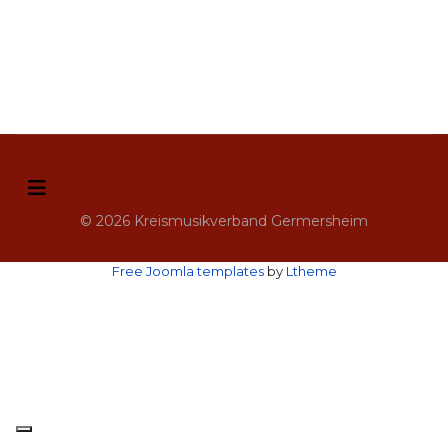
© 2026 Kreismusikverband Germersheim
Free Joomla templates
by
Ltheme