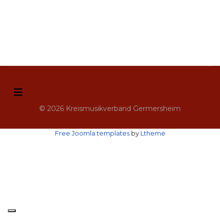
© 2026 Kreismusikverband Germersheim
Free Joomla templates
by
Ltheme