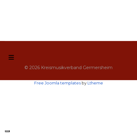
© 2026 Kreismusikverband Germersheim
Free Joomla templates
by
Ltheme