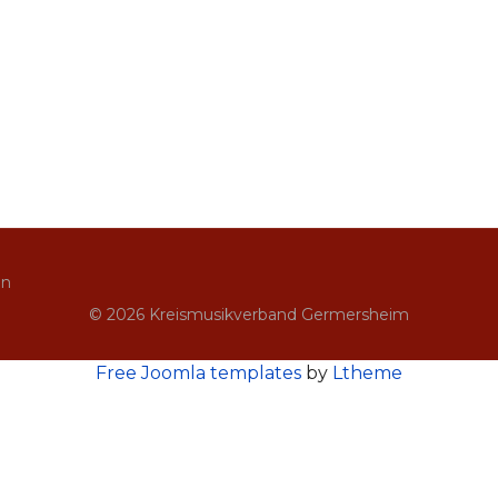
in
© 2026 Kreismusikverband Germersheim
Free Joomla templates
by
Ltheme