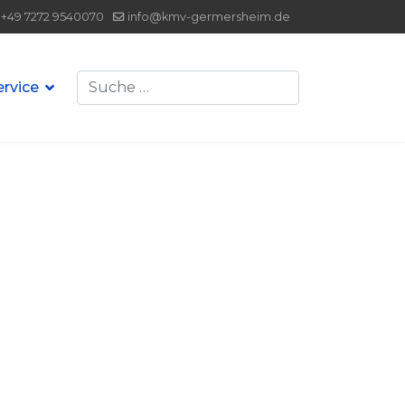
+49 7272 9540070
info@kmv-germersheim.de
Suchen
ervice