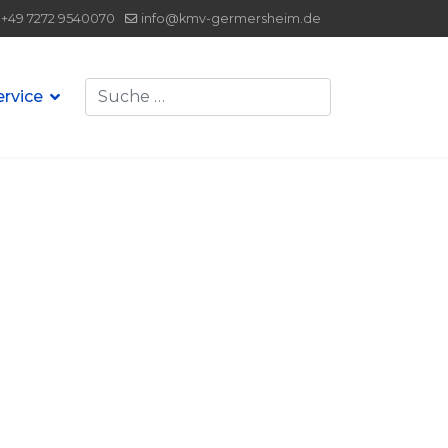
+49 7272 9540070
info@kmv-germersheim.de
Suchen
ervice