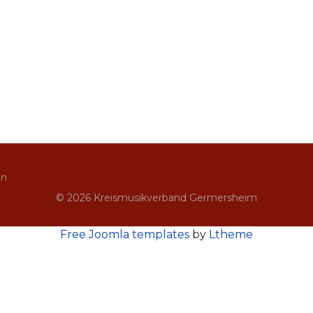
in
© 2026 Kreismusikverband Germersheim
Free Joomla templates
by
Ltheme