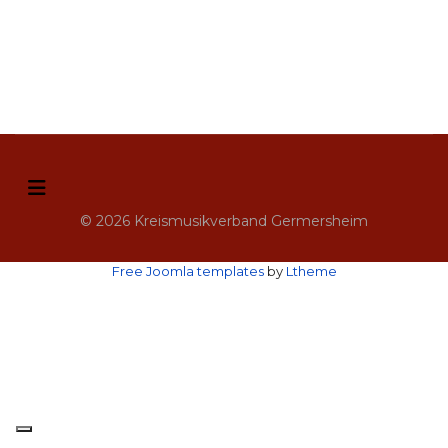
© 2026 Kreismusikverband Germersheim
Free Joomla templates
by
Ltheme