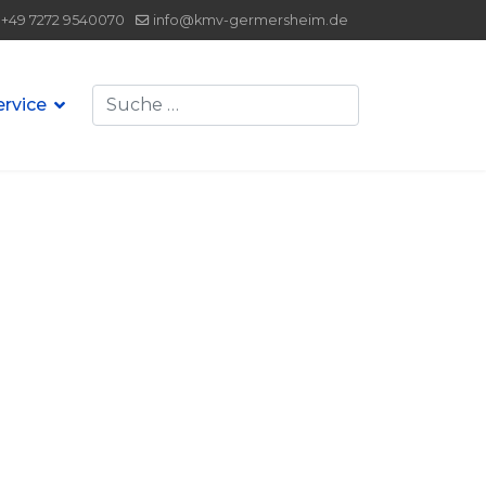
+49 7272 9540070
info@kmv-germersheim.de
Suchen
ervice