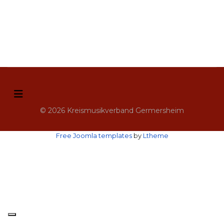
© 2026 Kreismusikverband Germersheim
Free Joomla templates
by
Ltheme