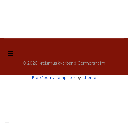
© 2026 Kreismusikverband Germersheim
Free Joomla templates
by
Ltheme