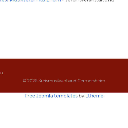
in
© 2026 Kreismusikverband Germersheim
Free Joomla templates
by
Ltheme