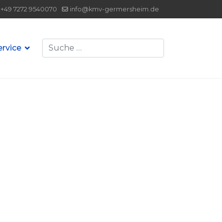
+49 7272 9540070
info@kmv-germersheim.de
Suchen
ervice