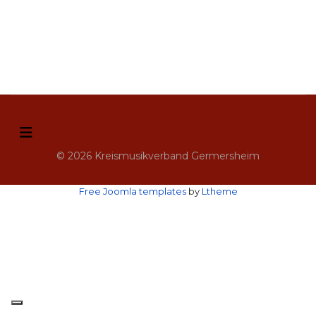
© 2026 Kreismusikverband Germersheim
Free Joomla templates
by
Ltheme