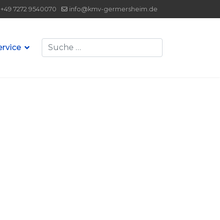
+49 7272 9540070
info@kmv-germersheim.de
Suchen
ervice