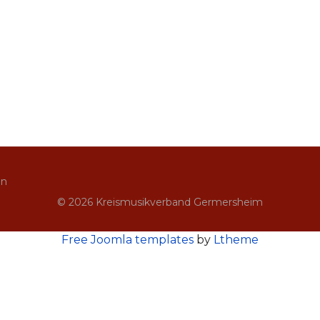
in
© 2026 Kreismusikverband Germersheim
Free Joomla templates
by
Ltheme