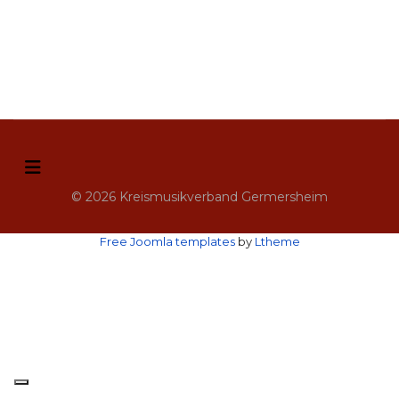
© 2026 Kreismusikverband Germersheim
Free Joomla templates
by
Ltheme