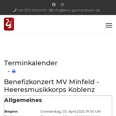
+49 7272 9540070
info@kmv-germersheim.de
Terminkalender
Benefizkonzert MV Minfeld -
Heeresmusikkorps Koblenz
Allgemeines
Beginn
:
Donnerstag, 03. April 2025, 19:30 Uhr