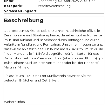
Ende
:
Donnerstag, 03. April 2025, 22:00 Uhr
Kategorie
:
Vereinsveranstaltung
Veranstaltungsort
:
Beschreibung
Das Heeresmusikkorps Koblenz umrahmt zahlreiche offizielle
Zeremonielle und Staatsempfänge, daneben gibt es Konzerte
im In- und Ausland und ist bekannt durch Tonträger und durch
Auftritte in Rundfunk und Fernsehen. Umso mehr freuen wir uns,
dass wir sie anlässlich des Jubiläums am 03.04.2025 um 19:30 Uhr
in der
Mundohalle
in Minfeld begrüßen dürfen. Karten für das
Benefizkonzert zum Preis von 15 Euro (Abendkasse: 18 Euro) gibt
es bei einem Musiker Ihres Vertrauens oder bei der Bäckerei
Martin in Minfeld.
Einlass ist um 18:30 Uhr. Der Musikverein bewirtet Sie mit
belegten Brötchen und Getränken.
Weitere Infos: