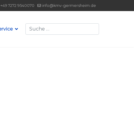
+49 7272 9540070
info@kmv-germersheim.de
Suchen
ervice