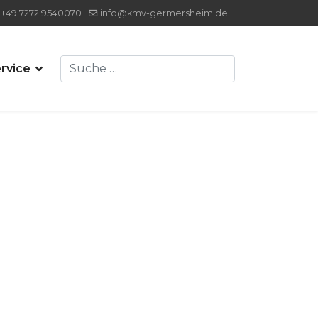
+49 7272 9540070
info@kmv-germersheim.de
Suchen
rvice