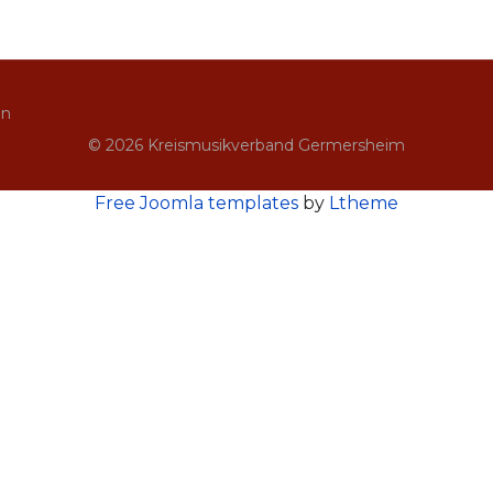
in
© 2026 Kreismusikverband Germersheim
Free Joomla templates
by
Ltheme