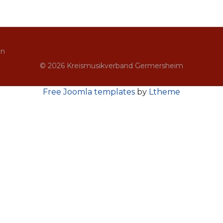
in
© 2026 Kreismusikverband Germersheim
Free Joomla templates
by
Ltheme