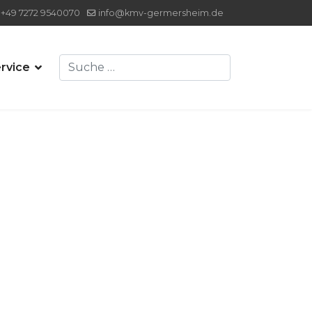
+49 7272 9540070
info@kmv-germersheim.de
Suchen
rvice