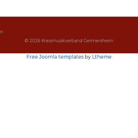
in
© 2026 Kreismusikverband Germersheim
Free Joomla templates
by
Ltheme