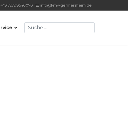
+49 7272 9540070
info@kmv-germersheim.de
Suchen
rvice