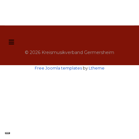
© 2026 Kreismusikverband Germersheim
Free Joomla templates
by
Ltheme