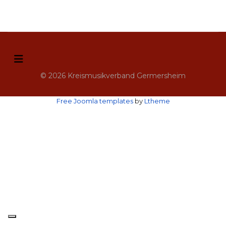
© 2026 Kreismusikverband Germersheim
Free Joomla templates
by
Ltheme