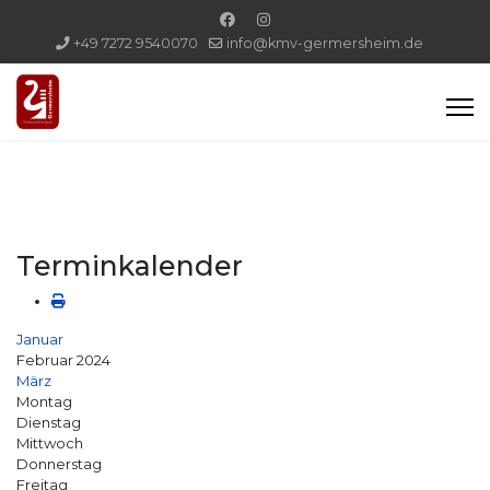
+49 7272 9540070
info@kmv-germersheim.de
Terminkalender
Januar
Februar 2024
März
Montag
Dienstag
Mittwoch
Donnerstag
Freitag