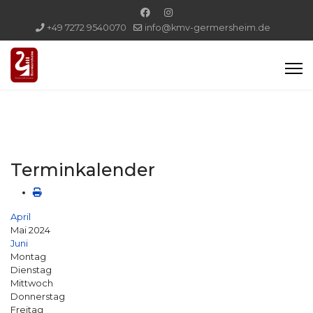
+49 7272 9540070
info@kmv-germersheim.de
Terminkalender
April
Mai 2024
Juni
Montag
Dienstag
Mittwoch
Donnerstag
Freitag