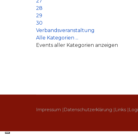
27
28
29
30
Verbandsveranstaltung
Alle Kategorien ...
Events aller Kategorien anzeigen
Impressum |
Datenschutzerklärung |
Links |
Log