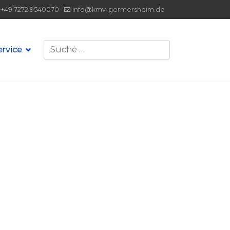
+49 7272 9540070
info@kmv-germersheim.de
Suchen
ervice