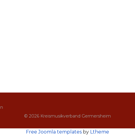
in
© 2026 Kreismusikverband Germersheim
Free Joomla templates
by
Ltheme