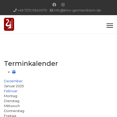
+49 7272 9540070
info@kmv-germersheim.de
Terminkalender
Dezember
Januar 2025
Februar
Montag
Dienstag
Mittwoch
Donnerstag
Freitag