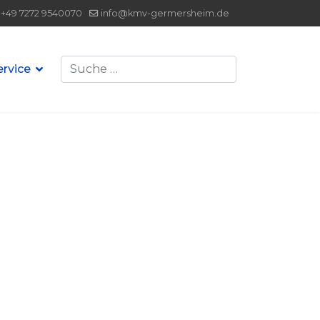
+49 7272 9540070
info@kmv-germersheim.de
Suchen
ervice