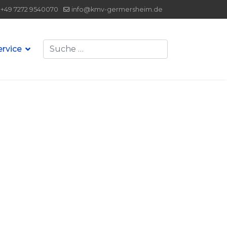
+49 7272 9540070
info@kmv-germersheim.de
Suchen
ervice