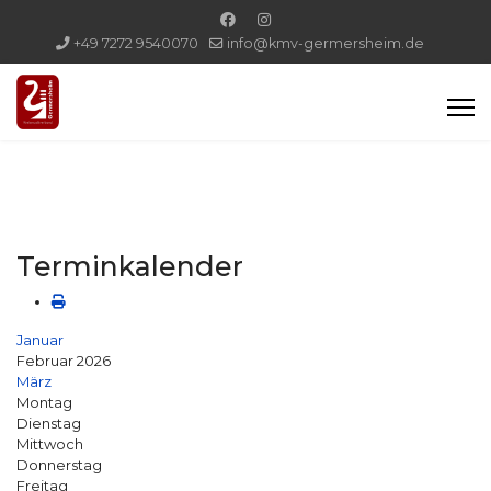
+49 7272 9540070
info@kmv-germersheim.de
Terminkalender
Januar
Februar 2026
März
Montag
Dienstag
Mittwoch
Donnerstag
Freitag