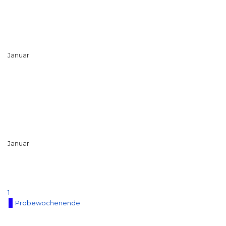
Januar
Januar
1
Probewochenende