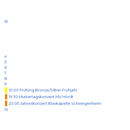
19
4
5
6
7
8
9
10:00 Prüfung Bronze/Silber Frühjahr
19:30 Muttertagskonzert MV Hördt
20:00 Jahreskonzert Blaskapelle Schwegenheim
10