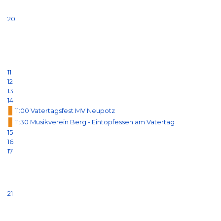
20
11
12
13
14
11:00 Vatertagsfest MV Neupotz
11:30 Musikverein Berg - Eintopfessen am Vatertag
15
16
17
21