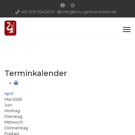
+49 7272 9540070
info@kmv-germersheim.de
Terminkalender
April
Mai 2026
Juni
Montag
Dienstag
Mittwoch
Donnerstag
Freitag