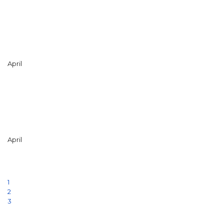
April
April
1
2
3